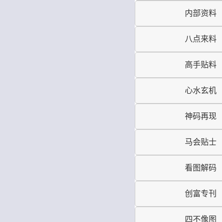
内部资料
八点来料
高手贴料
心水玄机
神码再现
马会贴士
看图解码
创富专刊
四不像图