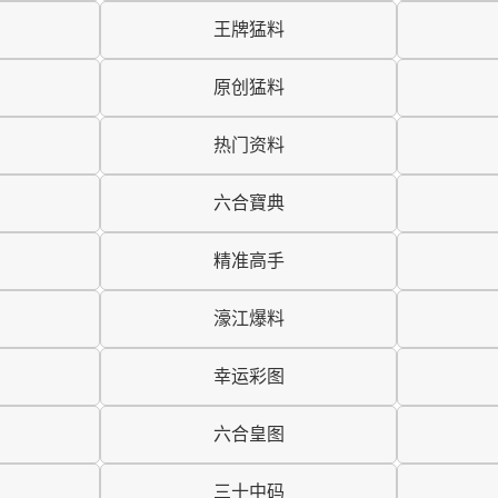
王牌猛料
原创猛料
热门资料
六合寶典
精准高手
濠江爆料
幸运彩图
六合皇图
三十中码