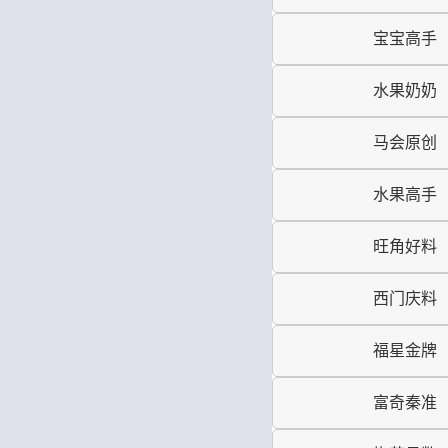
宝宝高手
水果奶奶
马会原创
水果高手
旺角好料
西门庆料
福星金牌
富奇秦准