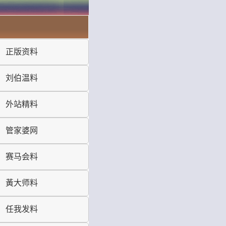
正版资料
刘伯温料
外站精料
管家婆网
赛马会料
黃大师料
任我发料