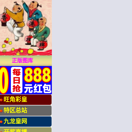
正版图库
旺角彩皇
特区总站
九龙皇网