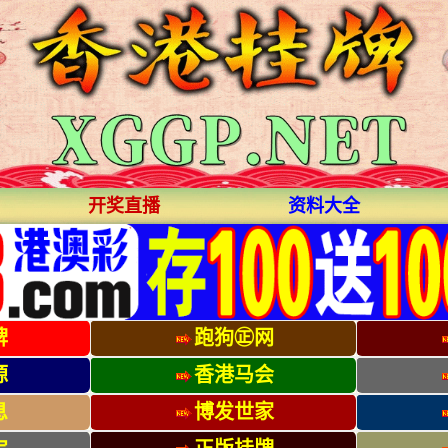
开奖直播
资料大全
牌
跑狗㊣网
源
香港马会
息
博发世家