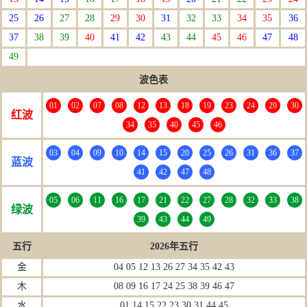
25
26
27
28
29
30
31
32
33
34
35
36
37
38
39
40
41
42
43
44
45
46
47
48
49
波色表
01
02
07
08
12
13
18
19
23
24
29
30
红波
34
35
40
45
46
03
04
09
10
14
15
20
25
26
31
36
37
蓝波
41
42
47
48
05
06
11
16
17
21
22
27
28
32
33
38
绿波
39
43
44
49
五行
2026年五行
金
04 05 12 13 26 27 34 35 42 43
木
08 09 16 17 24 25 38 39 46 47
水
01 14 15 22 23 30 31 44 45