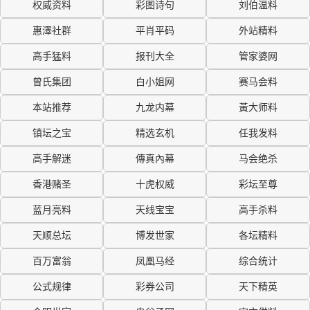
权威资料
彩图诗句
刘伯温料
惠澤社群
平肖平码
外站精料
高手猛料
报刊大全
管家婆网
曾氏集团
白小姐网
赛马会料
本站推荐
九龙内幕
黃大师料
镇坛之宝
精选玄机
任我发料
高手解迷
傳真內幕
马会绝杀
香港赌圣
十虎权威
彩坛至尊
蓝月亮料
天线宝宝
高手杀料
天顺总坛
博发世家
各坛精料
百万富翁
凤凰马经
综合统计
公式规律
彩券公司
天下精英