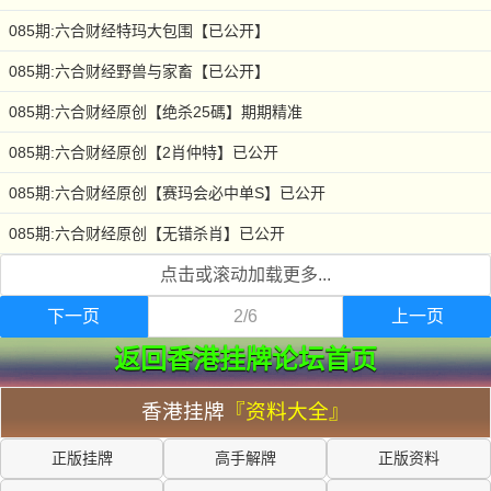
085期:六合财经特玛大包围【已公开】
085期:六合财经野兽与家畜【已公开】
085期:六合财经原创【绝杀25碼】期期精准
085期:六合财经原创【2肖仲特】已公开
085期:六合财经原创【赛玛会必中单S】已公开
085期:六合财经原创【无错杀肖】已公开
点击或滚动加载更多...
下一页
2/6
上一页
返回香港挂牌论坛首页
香港挂牌
『资料大全』
正版挂牌
高手解牌
正版资料