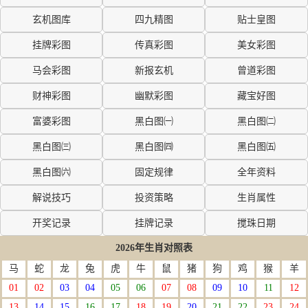
玄机图库
四九精图
贴士皇图
挂牌彩图
传真彩图
美女彩图
马会彩图
新报玄机
曾道彩图
财神彩图
幽默彩图
藏宝好图
富婆彩图
黑白图㈠
黑白图㈡
黑白图㈢
黑白图㈣
黑白图㈤
黑白图㈥
固定规律
全年资料
解说技巧
投资策略
生肖属性
开奖记录
挂牌记录
搅珠日期
2026年生肖对照表
马
蛇
龙
兔
虎
牛
鼠
猪
狗
鸡
猴
羊
01
02
03
04
05
06
07
08
09
10
11
12
13
14
15
16
17
18
19
20
21
22
23
24