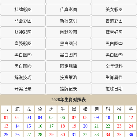
挂牌彩图
传真彩图
美女彩图
马会彩图
新报玄机
曾道彩图
财神彩图
幽默彩图
藏宝好图
富婆彩图
黑白图㈠
黑白图㈡
黑白图㈢
黑白图㈣
黑白图㈤
黑白图㈥
固定规律
全年资料
解说技巧
投资策略
生肖属性
开奖记录
挂牌记录
搅珠日期
2026年生肖对照表
马
蛇
龙
兔
虎
牛
鼠
猪
狗
鸡
猴
羊
01
02
03
04
05
06
07
08
09
10
11
12
13
14
15
16
17
18
19
20
21
22
23
24
25
26
27
28
29
30
31
32
33
34
35
36