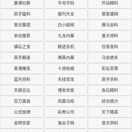
惠澤社群
平肖平码
外站精料
高手猛料
报刊大全
管家婆网
曾氏集团
白小姐网
赛马会料
本站推荐
九龙内幕
黃大师料
镇坛之宝
精选玄机
任我发料
高手解迷
傳真內幕
马会绝杀
香港赌圣
十虎权威
彩坛至尊
蓝月亮料
天线宝宝
高手杀料
天顺总坛
博发世家
各坛精料
百万富翁
凤凰马经
综合统计
公式规律
彩券公司
天下精英
金明世家
鬼谷子网
官方供料