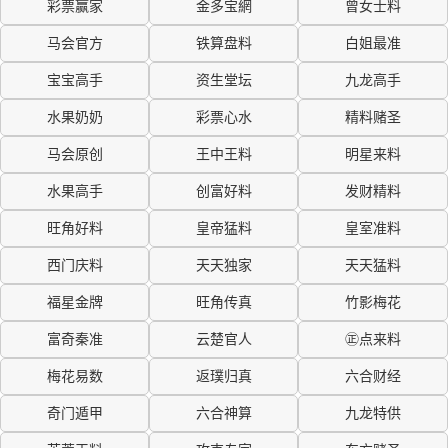
彩票赢家
金多宝網
曾女士料
马会官方
铁算盘料
白姐最准
宝宝高手
资生堂坛
九龙高手
水果奶奶
彩票心水
精料赌圣
马会原创
王中王料
明星来料
水果高手
创富好料
发财精料
旺角好料
皇帝猛料
皇室准料
西门庆料
天天独家
天天猛料
福星金牌
旺角传真
竹影梅花
富奇秦准
云楚官人
㊣点来料
梅花易数
返璞归真
六合财经
奇门遁甲
六合神算
九龙特供