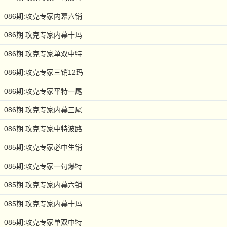
086期:攻克专家内幕六销
086期:攻克专家内幕十玛
086期:攻克专家单双中特
086期:攻克专家三销12玛
086期:攻克专家平特一尾
086期:攻克专家内幕三尾
086期:攻克专家中特波路
085期:攻克专家必中生销
085期:攻克专家一句爆特
085期:攻克专家内幕六销
085期:攻克专家内幕十玛
085期:攻克专家单双中特