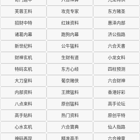
芙蓉王料
攻克专家
东方赌圣
招财中特
红妹资料
惠泽内部
诸葛内幕
跑狗内幕
济公指路
新世纪料
公牛猛料
六合天書
财神玄机
生财有道
小龙女料
特码玄机
东方心经
四柱预测
大刀皇料
葡京赌侠
六合财神
内部资料
王牌猛料
香港好彩
八点来料
原创猛料
高手论坛
高手贴料
热门资料
原创平特
心水玄机
六合寶典
仙人指路
神码再现
精准高手
六合神童