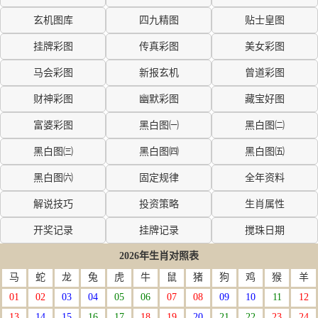
玄机图库
四九精图
贴士皇图
挂牌彩图
传真彩图
美女彩图
马会彩图
新报玄机
曾道彩图
财神彩图
幽默彩图
藏宝好图
富婆彩图
黑白图㈠
黑白图㈡
黑白图㈢
黑白图㈣
黑白图㈤
黑白图㈥
固定规律
全年资料
解说技巧
投资策略
生肖属性
开奖记录
挂牌记录
搅珠日期
2026年生肖对照表
马
蛇
龙
兔
虎
牛
鼠
猪
狗
鸡
猴
羊
01
02
03
04
05
06
07
08
09
10
11
12
13
14
15
16
17
18
19
20
21
22
23
24