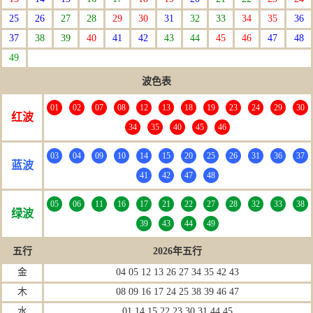
25
26
27
28
29
30
31
32
33
34
35
36
37
38
39
40
41
42
43
44
45
46
47
48
49
波色表
01
02
07
08
12
13
18
19
23
24
29
30
红波
34
35
40
45
46
03
04
09
10
14
15
20
25
26
31
36
37
蓝波
41
42
47
48
05
06
11
16
17
21
22
27
28
32
33
38
绿波
39
43
44
49
五行
2026年五行
金
04 05 12 13 26 27 34 35 42 43
木
08 09 16 17 24 25 38 39 46 47
水
01 14 15 22 23 30 31 44 45