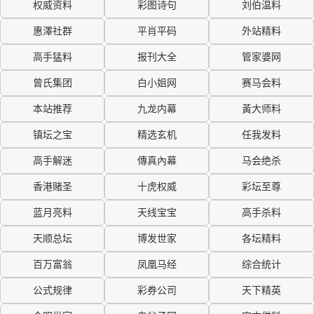
权威资料
彩图诗句
刘伯温料
惠澤社群
平肖平码
外站精料
高手猛料
报刊大全
管家婆网
曾氏集团
白小姐网
赛马会料
本站推荐
九龙内幕
黃大师料
镇坛之宝
精选玄机
任我发料
高手解迷
傳真內幕
马会绝杀
香港赌圣
十虎权威
彩坛至尊
蓝月亮料
天线宝宝
高手杀料
天顺总坛
博发世家
各坛精料
百万富翁
凤凰马经
综合统计
公式规律
彩券公司
天下精英