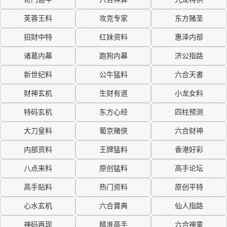
芙蓉王料
攻克专家
东方赌圣
招财中特
红妹资料
惠泽内部
诸葛内幕
跑狗内幕
济公指路
新世纪料
公牛猛料
六合天書
财神玄机
生财有道
小龙女料
特码玄机
东方心经
四柱预测
大刀皇料
葡京赌侠
六合财神
内部资料
王牌猛料
香港好彩
八点来料
原创猛料
高手论坛
高手贴料
热门资料
原创平特
心水玄机
六合寶典
仙人指路
神码再现
精准高手
六合神童