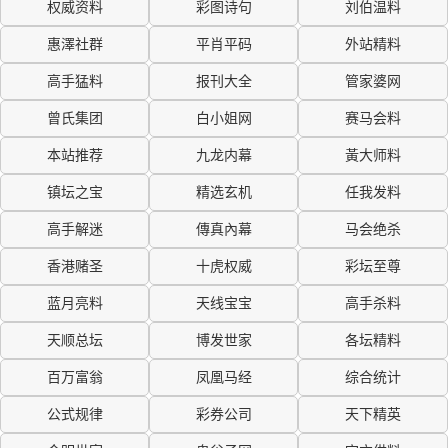
权威资料
彩图诗句
刘伯温料
惠澤社群
平肖平码
外站精料
高手猛料
报刊大全
管家婆网
曾氏集团
白小姐网
赛马会料
本站推荐
九龙内幕
黃大师料
镇坛之宝
精选玄机
任我发料
高手解迷
傳真內幕
马会绝杀
香港赌圣
十虎权威
彩坛至尊
蓝月亮料
天线宝宝
高手杀料
天顺总坛
博发世家
各坛精料
百万富翁
凤凰马经
综合统计
公式规律
彩券公司
天下精英