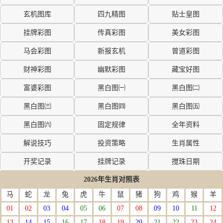
玄机图库
四九精图
贴士皇图
挂牌彩图
传真彩图
美女彩图
马会彩图
新报玄机
曾道彩图
财神彩图
幽默彩图
藏宝好图
富婆彩图
黑白图㈠
黑白图㈡
黑白图㈢
黑白图㈣
黑白图㈤
黑白图㈥
固定规律
全年资料
解说技巧
投资策略
生肖属性
开奖记录
挂牌记录
搅珠日期
2026年生肖对照表
马
蛇
龙
兔
虎
牛
鼠
猪
狗
鸡
猴
羊
01
02
03
04
05
06
07
08
09
10
11
12
13
14
15
16
17
18
19
20
21
22
23
24