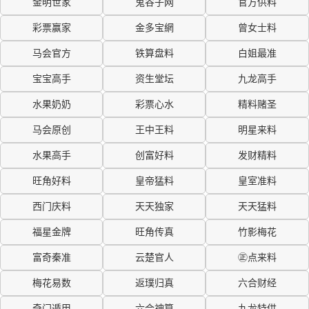
金明世家
鬼谷子网
官方供料
彩票赢家
金多宝網
曾女士料
马会官方
铁算盘料
白姐最准
宝宝高手
资生堂坛
九龙高手
水果奶奶
彩票心水
精料赌圣
马会原创
王中王料
明星来料
水果高手
创富好料
发财精料
旺角好料
皇帝猛料
皇室准料
西门庆料
天天独家
天天猛料
福星金牌
旺角传真
竹影梅花
富奇秦准
云楚官人
㊣点来料
梅花易数
返璞归真
六合财经
奇门遁甲
六合神算
九龙特供