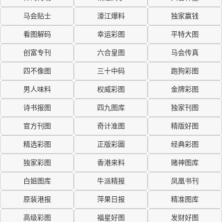
马会贴士
濠江爆料
独家赢钱
看图解码
幸运彩图
平特大图
创富专刊
六合皇图
马会传真
四不像图
三十中码
跑狗彩图
男人味料
权威彩图
金牌彩图
诗书报图
四九图库
独家刊图
官方刊图
奇计准图
精版好图
精选彩图
正版彩圖
经典彩图
独家彩图
香港来料
赌神图库
白姐图库
牛派精报
凤凰书刊
原装港报
萍果日报
精准图库
高级彩图
福星好图
发财好图