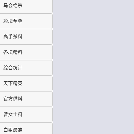
马会绝杀
彩坛至尊
高手杀料
各坛精料
综合统计
天下精英
官方供料
曾女士料
白姐最准