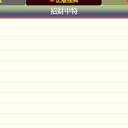
宝
正版挂牌
招财中特