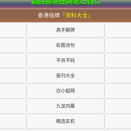
返回香港挂牌论坛首页
香港挂牌
『资料大全』
高手解牌
彩图诗句
平肖平码
报刊大全
白小姐网
九龙内幕
精选玄机