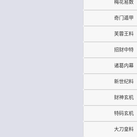
梅花易数
奇门遁甲
芙蓉王料
招财中特
诸葛内幕
新世纪料
财神玄机
特码玄机
大刀皇料