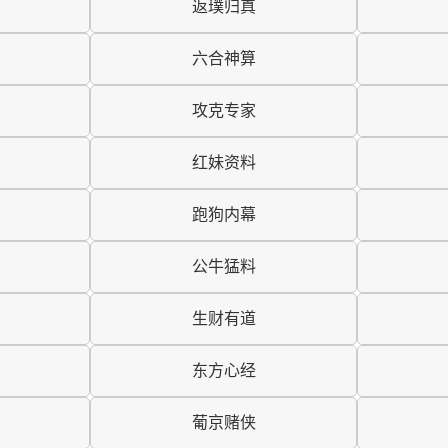
返璞归真
六合神算
攻克专家
红妹资料
跑狗内幕
公牛猛料
生财有道
东方心经
葡京赌侠