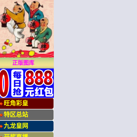
正版图库
旺角彩皇
特区总站
九龙皇网