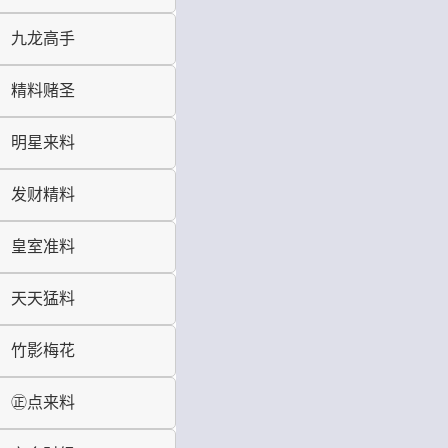
九龙高手
精料赌圣
明星来料
发财精料
皇室准料
天天猛料
竹影梅花
㊣点来料