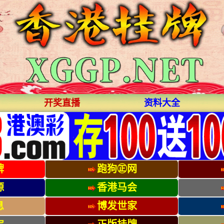
开奖直播
资料大全
牌
跑狗㊣网
源
香港马会
息
博发世家