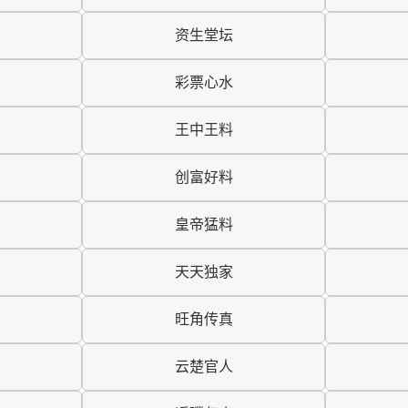
资生堂坛
彩票心水
王中王料
创富好料
皇帝猛料
天天独家
旺角传真
云楚官人