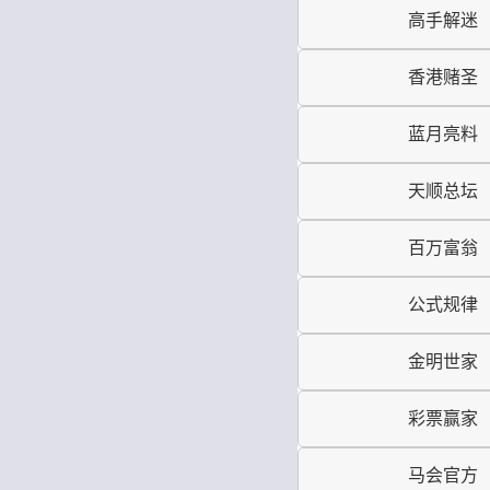
高手解迷
香港赌圣
蓝月亮料
天顺总坛
百万富翁
公式规律
金明世家
彩票赢家
马会官方