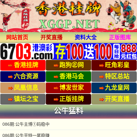
网站首页
开奖直播
资料大全
正版图库
香港挂牌
跑狗㊣网
旺角彩皇
六合资源
香港马会
特区总站
凤凰信息
博发世家
九龙皇网
镇坛之宝
正版挂牌
开奖直播
公牛猛料
086期:公牛主博①码稳中
086期:公牛平特一尾稳赚