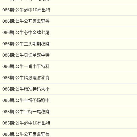
086期:公牛必中10码出特
086期:公牛公开家禽野兽
086期:公牛必中金牌七尾
086期:公牛三头期期稳赚
086期:公牛见证单双中特
086期:公牛一肖中平特料
086期:公牛精致理财⑥肖
086期:公牛精准特码大小
085期:公牛主博①码稳中
085期:公牛平特一尾稳赚
085期:公牛必中10码出特
085期:公牛公开家禽野兽