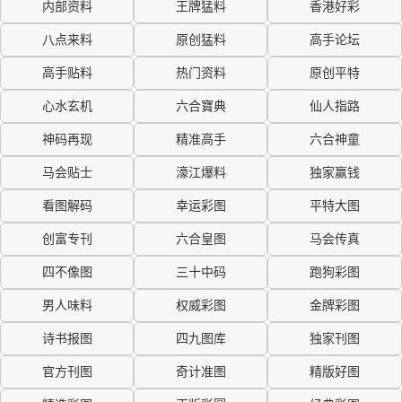
内部资料
王牌猛料
香港好彩
八点来料
原创猛料
高手论坛
高手贴料
热门资料
原创平特
心水玄机
六合寶典
仙人指路
神码再现
精准高手
六合神童
马会贴士
濠江爆料
独家赢钱
看图解码
幸运彩图
平特大图
创富专刊
六合皇图
马会传真
四不像图
三十中码
跑狗彩图
男人味料
权威彩图
金牌彩图
诗书报图
四九图库
独家刊图
官方刊图
奇计准图
精版好图