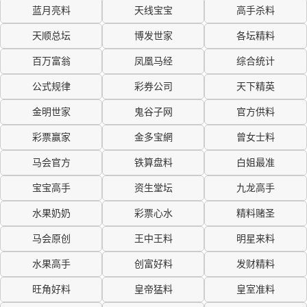
蓝月亮料
天线宝宝
高手杀料
天顺总坛
博发世家
各坛精料
百万富翁
凤凰马经
综合统计
公式规律
彩券公司
天下精英
金明世家
鬼谷子网
官方供料
彩票赢家
金多宝網
曾女士料
马会官方
铁算盘料
白姐最准
宝宝高手
资生堂坛
九龙高手
水果奶奶
彩票心水
精料赌圣
马会原创
王中王料
明星来料
水果高手
创富好料
发财精料
旺角好料
皇帝猛料
皇室准料