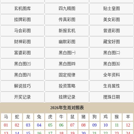
玄机图库
四九精图
贴士皇图
挂牌彩图
传真彩图
美女彩图
马会彩图
新报玄机
曾道彩图
财神彩图
幽默彩图
藏宝好图
富婆彩图
黑白图㈠
黑白图㈡
黑白图㈢
黑白图㈣
黑白图㈤
黑白图㈥
固定规律
全年资料
解说技巧
投资策略
生肖属性
开奖记录
挂牌记录
搅珠日期
2026年生肖对照表
马
蛇
龙
兔
虎
牛
鼠
猪
狗
鸡
猴
羊
01
02
03
04
05
06
07
08
09
10
11
12
13
14
15
16
17
18
19
20
21
22
23
24