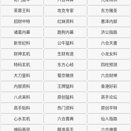
芙蓉王料
攻克专家
东方赌圣
招财中特
红妹资料
惠泽内部
诸葛内幕
跑狗内幕
济公指路
新世纪料
公牛猛料
六合天書
财神玄机
生财有道
小龙女料
特码玄机
东方心经
四柱预测
大刀皇料
葡京赌侠
六合财神
内部资料
王牌猛料
香港好彩
八点来料
原创猛料
高手论坛
高手贴料
热门资料
原创平特
心水玄机
六合寶典
仙人指路
神码再现
精准高手
六合神童