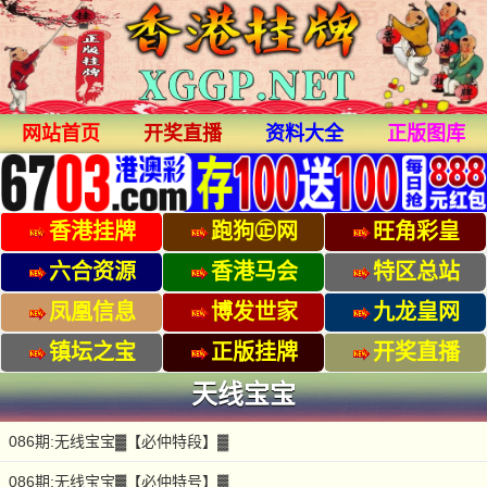
网站首页
开奖直播
资料大全
正版图库
香港挂牌
跑狗㊣网
旺角彩皇
六合资源
香港马会
特区总站
凤凰信息
博发世家
九龙皇网
镇坛之宝
正版挂牌
开奖直播
天线宝宝
086期:无线宝宝▓【必仲特段】▓
086期:无线宝宝▓【必仲特号】▓