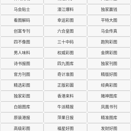
马会贴士
濠江爆料
独家赢钱
看图解码
幸运彩图
平特大图
创富专刊
六合皇图
马会传真
四不像图
三十中码
跑狗彩图
男人味料
权威彩图
金牌彩图
诗书报图
四九图库
独家刊图
官方刊图
奇计准图
精版好图
精选彩图
正版彩圖
经典彩图
独家彩图
香港来料
赌神图库
白姐图库
牛派精报
凤凰书刊
原装港报
萍果日报
精准图库
高级彩图
福星好图
发财好图