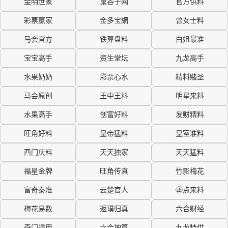
金明世家
鬼谷子网
官方供料
彩票赢家
金多宝網
曾女士料
马会官方
铁算盘料
白姐最准
宝宝高手
资生堂坛
九龙高手
水果奶奶
彩票心水
精料赌圣
马会原创
王中王料
明星来料
水果高手
创富好料
发财精料
旺角好料
皇帝猛料
皇室准料
西门庆料
天天独家
天天猛料
福星金牌
旺角传真
竹影梅花
富奇秦准
云楚官人
㊣点来料
梅花易数
返璞归真
六合财经
奇门遁甲
六合神算
九龙特供