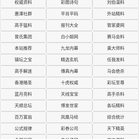
权威资料
彩图诗句
刘伯温料
惠澤社群
平肖平码
外站精料
高手猛料
报刊大全
管家婆网
曾氏集团
白小姐网
赛马会料
本站推荐
九龙内幕
黃大师料
镇坛之宝
精选玄机
任我发料
高手解迷
傳真內幕
马会绝杀
香港赌圣
十虎权威
彩坛至尊
蓝月亮料
天线宝宝
高手杀料
天顺总坛
博发世家
各坛精料
百万富翁
凤凰马经
综合统计
公式规律
彩券公司
天下精英