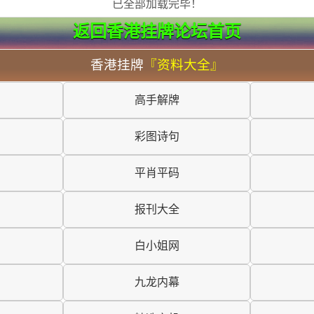
已全部加载完毕！
返回香港挂牌论坛首页
香港挂牌
『资料大全』
高手解牌
彩图诗句
平肖平码
报刊大全
白小姐网
九龙内幕