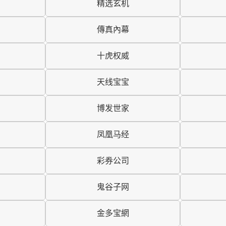
精选玄机
傳真內幕
十虎权威
天线宝宝
博发世家
凤凰马经
彩券公司
鬼谷子网
金多宝網