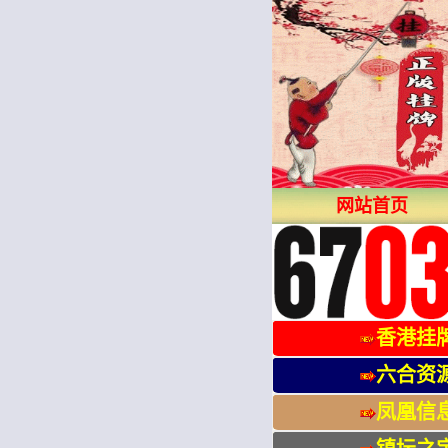
网站首页
香港挂
六合资
凤凰信