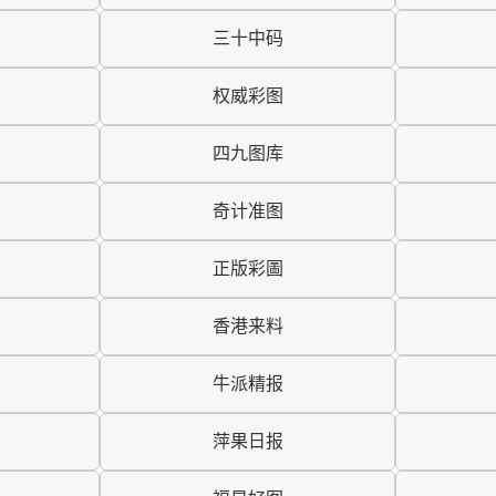
三十中码
权威彩图
四九图库
奇计准图
正版彩圖
香港来料
牛派精报
萍果日报