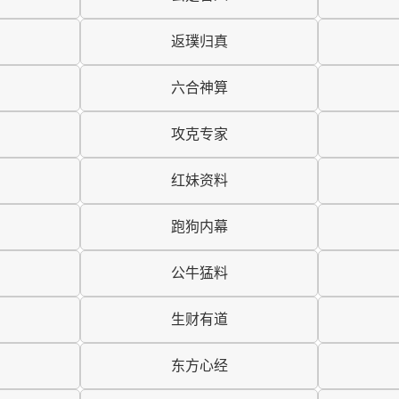
返璞归真
六合神算
攻克专家
红妹资料
跑狗内幕
公牛猛料
生财有道
东方心经