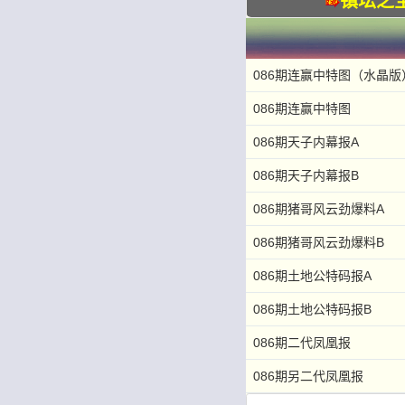
镇坛之
086期连赢中特图（水晶版
086期连赢中特图
086期天子内幕报A
086期天子内幕报B
086期猪哥风云劲爆料A
086期猪哥风云劲爆料B
086期土地公特码报A
086期土地公特码报B
086期二代凤凰报
086期另二代凤凰报