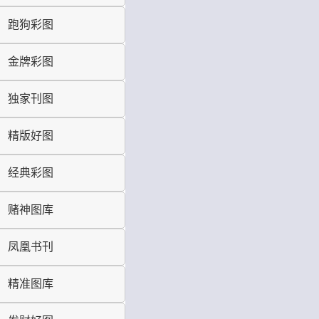
跑狗彩图
金牌彩图
独家刊图
精版好图
经典彩图
赌神图库
凤凰书刊
精准图库