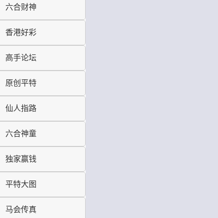
六合财神
香港好彩
高手论坛
原创平特
仙人指路
六合神童
独家赢钱
平特大图
马会传真