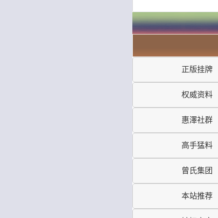
正版挂牌
权威资料
惠澤社群
高手猛料
曾氏集团
本站推荐