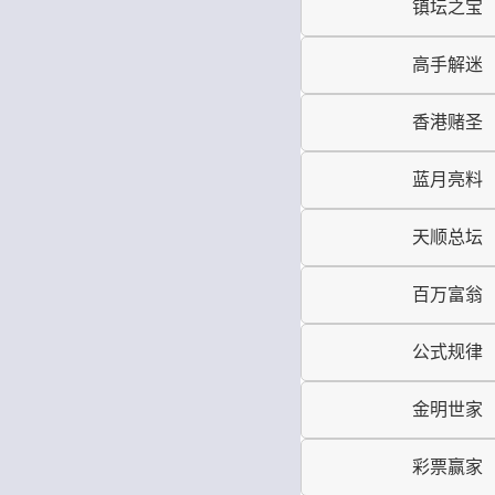
镇坛之宝
高手解迷
香港赌圣
蓝月亮料
天顺总坛
百万富翁
公式规律
金明世家
彩票赢家