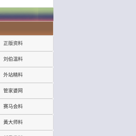
正版资料
刘伯温料
外站精料
管家婆网
赛马会料
黃大师料