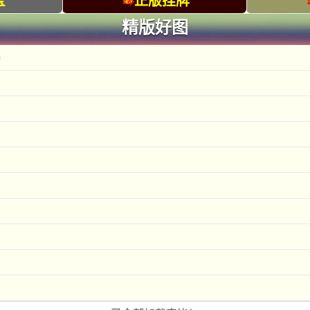
宝
正版挂牌
精版好图
）