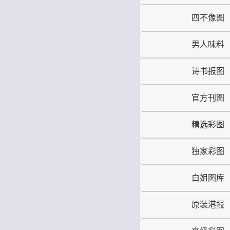
四不像图
男人味料
诗书报图
官方刊图
精选彩图
独家彩图
白姐图库
原装港报