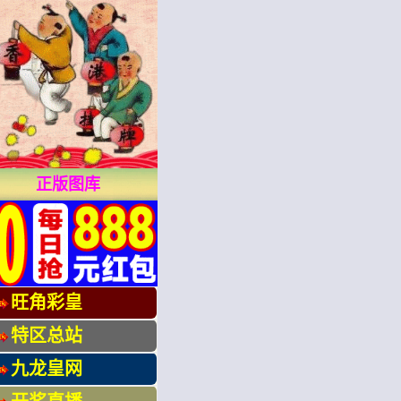
正版图库
旺角彩皇
特区总站
九龙皇网