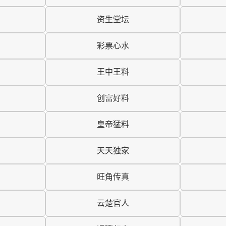
资生堂坛
彩票心水
王中王料
创富好料
皇帝猛料
天天独家
旺角传真
云楚官人