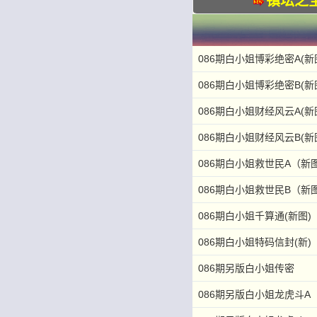
镇坛之
086期白小姐博彩绝密A(新
086期白小姐博彩绝密B(新
086期白小姐财经风云A(新
086期白小姐财经风云B(新
086期白小姐救世民A（新
086期白小姐救世民B（新
086期白小姐千算通(新图)
086期白小姐特码信封(新)
086期另版白小姐传密
086期另版白小姐龙虎斗A