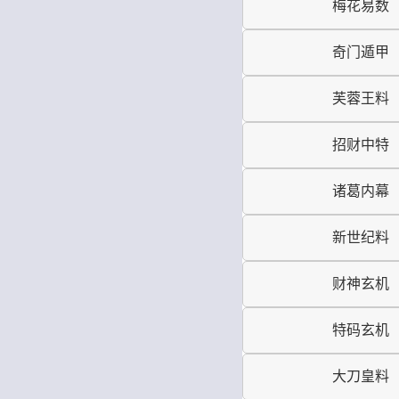
梅花易数
奇门遁甲
芙蓉王料
招财中特
诸葛内幕
新世纪料
财神玄机
特码玄机
大刀皇料