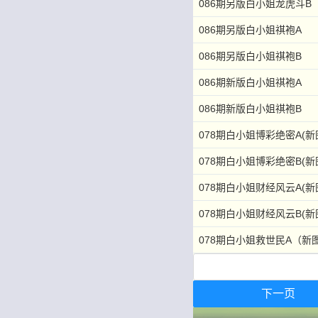
086期另版白小姐龙虎斗B
086期另版白小姐祺袍A
086期另版白小姐祺袍B
086期新版白小姐祺袍A
086期新版白小姐祺袍B
078期白小姐博彩绝密A(新
078期白小姐博彩绝密B(新
078期白小姐财经风云A(新
078期白小姐财经风云B(新
078期白小姐救世民A（新
下一页