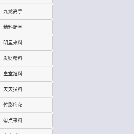
九龙高手
精料赌圣
明星来料
发财精料
皇室准料
天天猛料
竹影梅花
㊣点来料