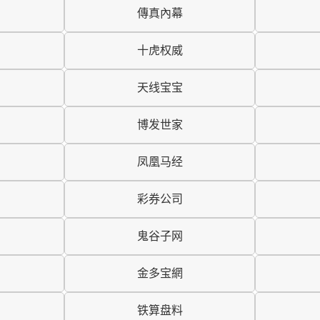
傳真內幕
十虎权威
天线宝宝
博发世家
凤凰马经
彩券公司
鬼谷子网
金多宝網
铁算盘料