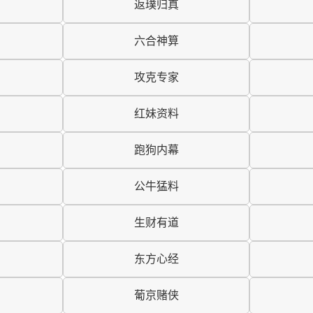
返璞归真
六合神算
攻克专家
红妹资料
跑狗内幕
公牛猛料
生财有道
东方心经
葡京赌侠