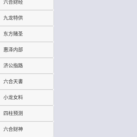
六合财经
九龙特供
东方赌圣
惠泽内部
济公指路
六合天書
小龙女料
四柱预测
六合财神