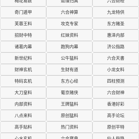
梅花易数
返璞归真
六合财经
奇门遁甲
六合神算
九龙特供
芙蓉王料
攻克专家
东方赌圣
招财中特
红妹资料
惠泽内部
诸葛内幕
跑狗内幕
济公指路
新世纪料
公牛猛料
六合天書
财神玄机
生财有道
小龙女料
特码玄机
东方心经
四柱预测
大刀皇料
葡京赌侠
六合财神
内部资料
王牌猛料
香港好彩
八点来料
原创猛料
高手论坛
高手贴料
热门资料
原创平特
心水玄机
六合寶典
仙人指路