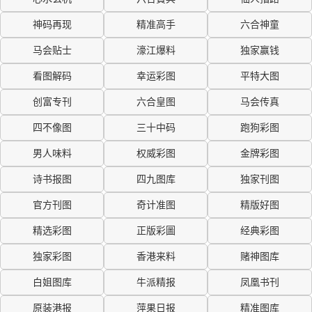
神码再现
精准高手
六合神童
马会贴士
濠江爆料
独家赢钱
看图解码
幸运彩图
平特大图
创富专刊
六合皇图
马会传真
四不像图
三十中码
跑狗彩图
男人味料
权威彩图
金牌彩图
诗书报图
四九图库
独家刊图
官方刊图
奇计准图
精版好图
精选彩图
正版彩圖
经典彩图
独家彩图
香港来料
赌神图库
白姐图库
牛派精报
凤凰书刊
原装港报
萍果日报
精准图库